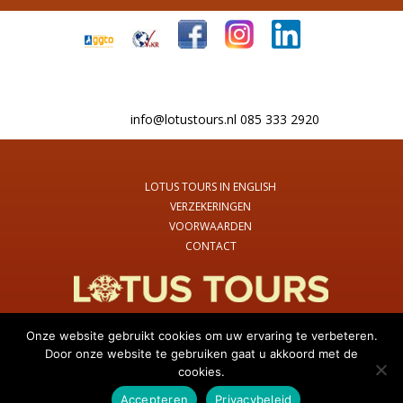
info@lotustours.nl 085 333 2920
LOTUS TOURS IN ENGLISH
VERZEKERINGEN
VOORWAARDEN
CONTACT
Onze website gebruikt cookies om uw ervaring te verbeteren.
Door onze website te gebruiken gaat u akkoord met de
© 2026 Lotus Tours Nederland
cookies.
Stuur ons een bericht!
Accepteren
Privacybeleid
Website ontwerp & ontwikkeling:
Internetbureau Jun-E-Jay