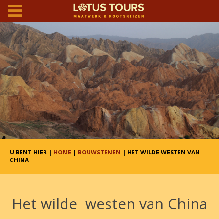
U BENT HIER |
HOME
|
BOUWSTENEN
| HET WILDE WESTEN VAN
CHINA
Het wilde westen van China