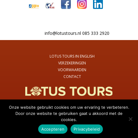
info@lotustours.nl 085 333 2920
LOTUS TOURS IN ENGLISH
VERZEKERINGEN
VOORWAARDEN
CONTACT
Onze website gebruikt cookies om uw ervaring te verbeteren.
Door onze website te gebruiken gaat u akkoord met de
© 2026 Lotus Tours Nederland
Stuur ons een bericht!
cookies.
Accepteren
Privacybeleid
Website ontwerp & ontwikkeling:
Internetbureau Jun-E-Jay