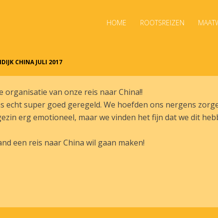
HOME
ROOTSREIZEN
MAATW
IJK CHINA JULI 2017
e organisatie van onze reis naar China!!
s echt super goed geregeld. We hoefden ons nergens zorg
ezin erg emotioneel, maar we vinden het fijn dat we dit h
and een reis naar China wil gaan maken!