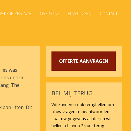
ERKREIZEN AZIË
OVER ONS
ERVARINGEN
CONTACT
OFFERTE AANVRAGEN
lles was
n ons enorm
iang. The
BEL MIJ TERUG
Wij kunnen u ook terugbellen om
an liften. Dit
al uw vragen te beantwoorden.
Laat uw gegevens achter en wij
bellen u binnen 24 uur terug.