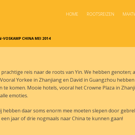
HOME
ROOTSREIZEN
MAATW
N-VOSKAMP CHINA MEI 2014
 prachtige reis naar de roots van Yin. We hebben genoten; a
. Vooral Yorkee in Zhanjiang en David in Guangzhou hebbe
n te komen. Mooie hotels, vooral het Crowne Plaza in Zhanj
alle emoties.
ij hebben daar soms enorm mee moeten slepen door gebrek a
een jaar of drie nogmaals naar China te kunnen gaan!