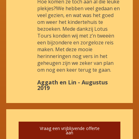
Hoe komen ze toch aan al die leuke
plekjes?!We hebben veel gedaan en
veel gezien, en wat was het goed
om weer het kindertehuis te
bezoeken. Mede dankzij Lotus
Tours konden wij met z’n tweeën
een bijzondere en zorgeloze reis
maken. Met deze mooie
herinneringen nog vers in het
geheugen zijn we zeker van plan
om nog een keer terug te gaan.
Aggath en Lin - Augustus
2019
Vraag een vrijblijvende offerte
aan