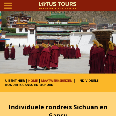
U BENT HIER |
HOME
|
MAATWERKSREIZEN
|
| INDIVIDUELE
RONDREIS GANSU EN SICHUAN
Individuele rondreis Sichuan en
Gansu