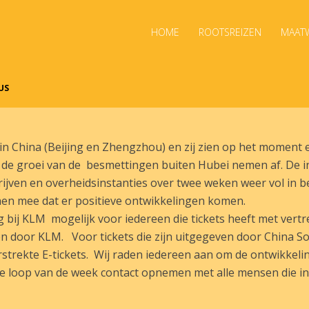
HOME
ROOTSREIZEN
MAATW
US
 in China (Beijing en Zhengzhou) en zij zien op het moment 
de groei van de besmettingen buiten Hubei nemen af. De i
drijven en overheidsinstanties over twee weken weer vol in bed
 hen mee dat er positieve ontwikkelingen komen.
bij KLM mogelijk voor iedereen die tickets heeft met vertr
geven door KLM. Voor tickets die zijn uitgegeven door China S
rstrekte E-tickets. Wij raden iedereen aan om de ontwikkeli
e loop van de week contact opnemen met alle mensen die in 