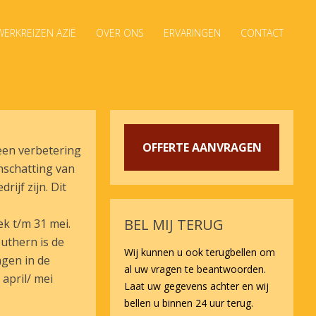
ERKREIZEN AZIË
OVER ONS
ERVARINGEN
CONTACT
OFFERTE AANVRAGEN
een verbetering
nschatting van
rijf zijn. Dit
BEL MIJ TERUG
ek t/m 31 mei.
outhern is de
Wij kunnen u ook terugbellen om
ngen in de
al uw vragen te beantwoorden.
april/ mei
Laat uw gegevens achter en wij
bellen u binnen 24 uur terug.