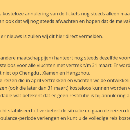
is kosteloze annulering van de tickets nog steeds alleen maar
dan ook dat wij nog steeds afwachten en hopen dat de meivak
r nieuws is zullen wij dit hier direct vermelden.
 andere maatschappijen) hanteert nog steeds dezelfde voo
teloos voor alle vluchten met vertrek t/m 31 maart. Er word
rt niet op Chengdu , Xiamen en Hangzhou.
reizen die in april vertrekken en wachten we de ontwikkel
izen (ook die later dan 31 maart) kosteloos kunnen worden 
ndable wat betekent dat er geen restitutie is bij annulering a
cht stabiliseert of verbetert de situatie en gaan de reizen d
 coulance-periode verlengen en kunt u de volledige reis kost