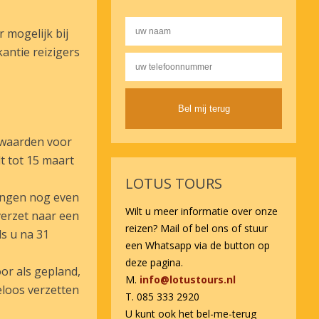
 mogelijk bij
antie reizigers
Alternative:
rwaarden voor
t tot 15 maart
LOTUS TOURS
ingen nog even
Wilt u meer informatie over onze
verzet naar een
reizen? Mail of bel ons of stuur
ls u na 31
een Whatsapp via de button op
deze pagina.
oor als gepland,
M.
info@lotustours.nl
eloos verzetten
T. 085 333 2920
U kunt ook het bel-me-terug