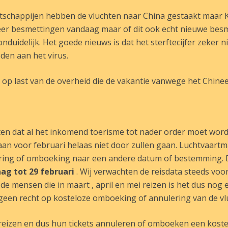
atschappijen hebben de vluchten naar China gestaakt maar K
 meer besmettingen vandaag maar of dit ook echt nieuwe besm
nduidelijk. Het goede nieuws is dat het sterftecijfer zeker n
den aan het virus.
dit op last van de overheid die de vakantie vanwege het Chin
en dat al het inkomend toerisme tot nader order moet wor
aan voor februari helaas niet door zullen gaan. Luchtvaart
ing of omboeking naar een andere datum of bestemming. D
g tot 29 februari
. Wij verwachten de reisdata steeds voor
de mensen die in maart , april en mei reizen is het dus nog
) geen recht op kosteloze omboeking of annulering van de vl
n reizen en dus hun tickets annuleren of omboeken een kost