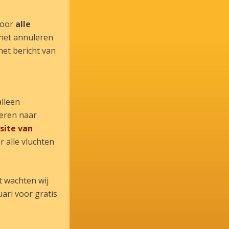
voor
alle
 het annuleren
het bericht van
alleen
oeren naar
site van
 alle vluchten
t wachten wij
ari voor gratis