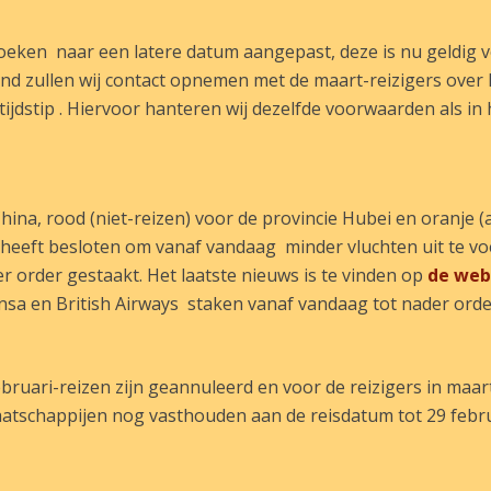
oeken naar een latere datum aangepast, deze is nu geldig 
d zullen wij contact opnemen met de maart-reizigers over
jdstip . Hiervoor hanteren wij dezelfde voorwaarden als in 
hina, rood (niet-reizen) voor de provincie Hubei en oranje (
M heeft besloten om vanaf vandaag minder vluchten uit te v
 order gestaakt. Het laatste nieuws is te vinden op
de web
a en British Airways staken vanaf vandaag tot nader order
ebruari-reizen zijn geannuleerd en voor de reizigers in maar
atschappijen nog vasthouden aan de reisdatum tot 29 febru