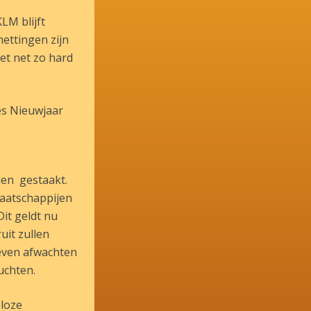
LM blijft
ettingen zijn
iet net zo hard
ees Nieuwjaar
den gestaakt.
maatschappijen
it geldt nu
uit zullen
 even afwachten
uchten.
eloze