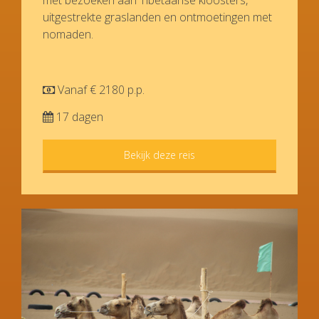
met bezoeken aan Tibetaanse kloosters,
uitgestrekte graslanden en ontmoetingen met
nomaden.
Vanaf € 2180 p.p.
17 dagen
Bekijk deze reis