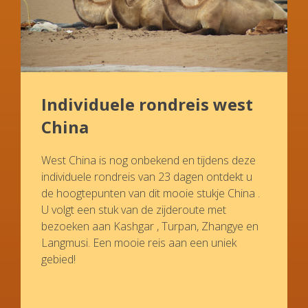
Individuele rondreis west
China
West China is nog onbekend en tijdens deze
individuele rondreis van 23 dagen ontdekt u
de hoogtepunten van dit mooie stukje China .
U volgt een stuk van de zijderoute met
bezoeken aan Kashgar , Turpan, Zhangye en
Langmusi. Een mooie reis aan een uniek
gebied!